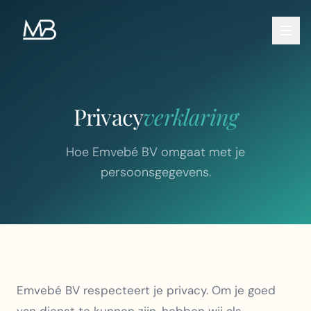
Privacy
verklaring
Hoe Emvebé BV omgaat met je
persoonsgegevens.
Emvebé BV respecteert je privacy. Om je goed